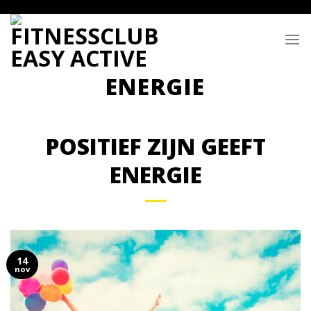
Skip
to
content
POSITIEF ZIJN GEEFT
ENERGIE
14
nov