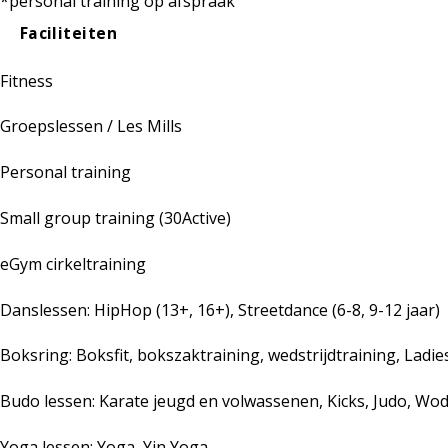
*personal training op afspraak
Faciliteiten
Fitness
Groepslessen / Les Mills
Personal training
Small group training (30Active)
eGym cirkeltraining
Danslessen: HipHop (13+, 16+), Streetdance (6-8, 9-12 jaar)
Boksring: Boksfit, bokszaktraining, wedstrijdtraining, Ladie
Budo lessen: Karate jeugd en volwassenen, Kicks, Judo, W
Yoga lessen: Yoga, Yin Yoga