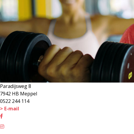
Paradijsweg 8
7942 HB Meppel
0522 244 114
> E-mail