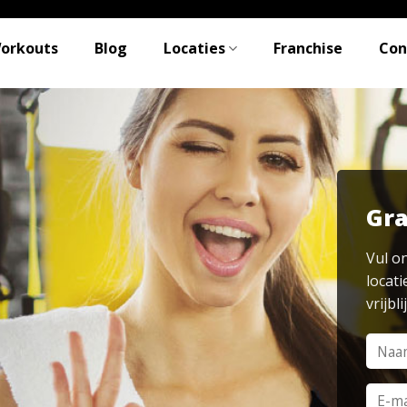
Workouts
Blog
Locaties
Franchise
Con
Gra
Vul o
locati
vrijbl