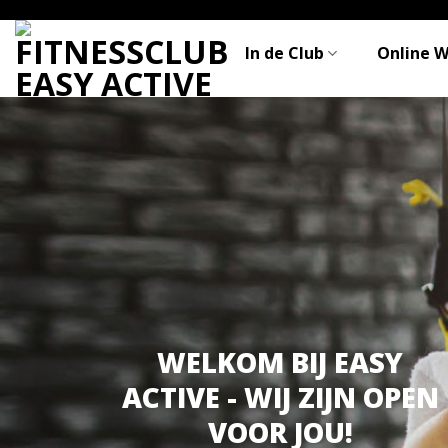
Skip
to
In de Club
Online 
content
WELKOM BIJ EASY
ACTIVE - WIJ ZIJN OPEN
VOOR JOU!