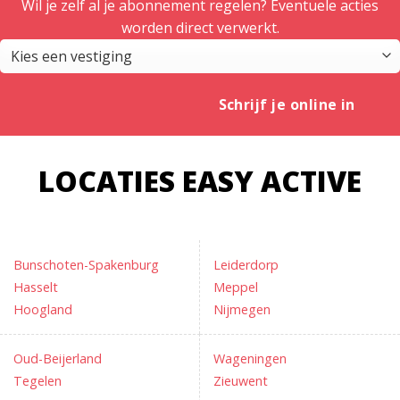
Wil je zelf al je abonnement regelen? Eventuele acties
worden direct verwerkt.
Schrijf je online in
LOCATIES EASY ACTIVE
Bunschoten-Spakenburg
Leiderdorp
Hasselt
Meppel
Hoogland
Nijmegen
Oud-Beijerland
Wageningen
Tegelen
Zieuwent