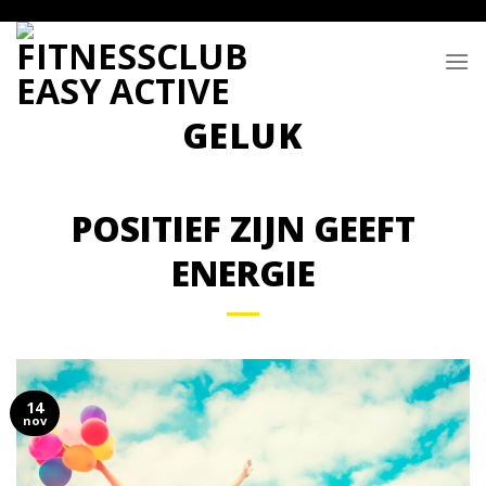
Skip
to
content
POSITIEF ZIJN GEEFT
ENERGIE
14
nov