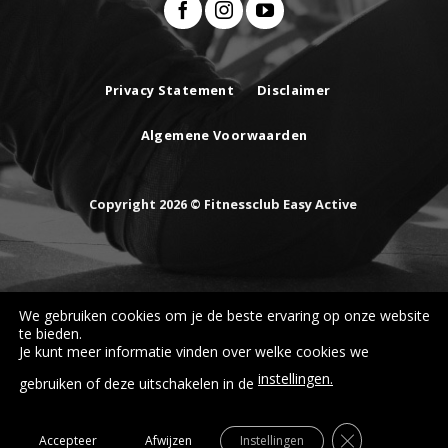
Privacy Statement
Disclaimer
Algemene Voorwaarden
Copyright 2026 © Fitnessclub Easy Active
We gebruiken cookies om je de beste ervaring op onze website
te bieden.
Je kunt meer informatie vinden over welke cookies we
instellingen.
gebruiken of deze uitschakelen in de
Sluit AVG/GD
Accepteer
Afwijzen
Instellingen
Suikerziekte
Astma
Revalideren
Personal training
Coaching