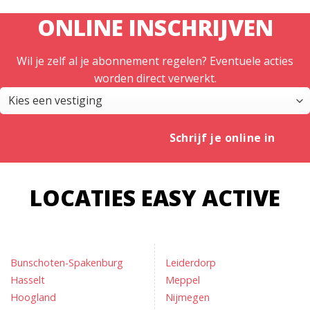
ONLINE INSCHRIJVEN
Wil je zelf al je abonnement regelen? Eventuele acties
worden direct verwerkt.
Schrijf je online in
LOCATIES EASY ACTIVE
Bunschoten-Spakenburg
Leiderdorp
Hasselt
Meppel
Hoogland
Nijmegen