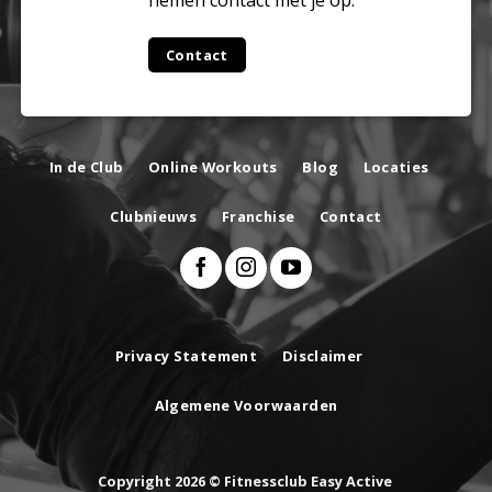
nemen contact met je op.
Contact
In de Club
Online Workouts
Blog
Locaties
Clubnieuws
Franchise
Contact
Privacy Statement
Disclaimer
Algemene Voorwaarden
Copyright 2026 © Fitnessclub Easy Active