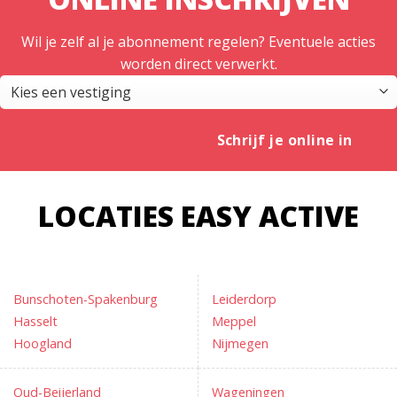
Wil je zelf al je abonnement regelen? Eventuele acties
worden direct verwerkt.
Schrijf je online in
LOCATIES EASY ACTIVE
Bunschoten-Spakenburg
Leiderdorp
Hasselt
Meppel
Hoogland
Nijmegen
Oud-Beijerland
Wageningen