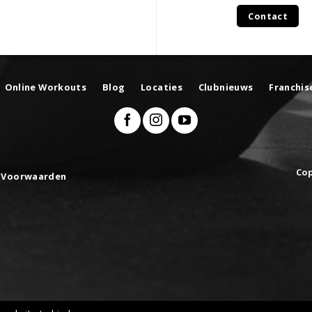
Contact
Online Workouts
Blog
Locaties
Clubnieuws
Franchis
Cop
 Voorwaarden