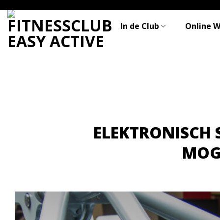
Skip
to
In de Club
Online 
content
ELEKTRONISCH 
MOG