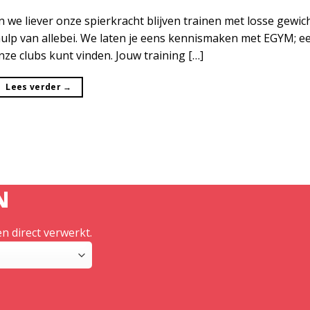
n we liever onze spierkracht blijven trainen met losse gewic
lp van allebei. We laten je eens kennismaken met EGYM; ee
onze clubs kunt vinden. Jouw training […]
Lees verder
→
N
n direct verwerkt.